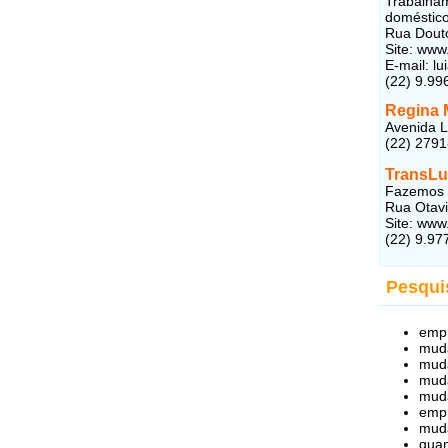
Trabalha
doméstico
Rua Douto
Site: www
E-mail: l
(22) 9.99
Regina 
Avenida L
(22) 279
TransLu
Fazemos m
Rua Otavi
Site: www
(22) 9.97
Pesqui
emp
muda
mud
muda
muda
empr
muda
quan