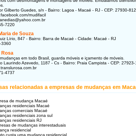
mos com desmontagens e montagens de móveis. Embalamos utensílio
s.
r Gilberto Guedes, s/n - Bairro: Lagoa - Macaé - RJ - CEP: 27930-812
.facebook.com/mudifacil
uianedias@yahoo.com.br
65-7220
Maria de Souza
uiz Lírio, 847 - Bairro: Barra de Macaé - Cidade: Macaé - RJ
1-3360
 Rosa
udanças em todo Brasil, guarda móveis e içamento de móveis.
o Laurindo Azevedo, 1187 - Cs - Bairro: Praia Campista - CEP: 27923
.translurosa.com.br
71-4737
sas relacionadas a empresas de mudanças em Maca
resa de mudança Macaé
nças residenciais Macaé
anças comerciais Macaé
nças residenciais zona sul
nças residenciais RJ
esas de mudanças interestaduais
nça residencial
to custa uma mudança residencial