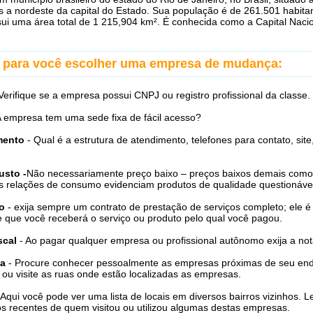
s a nordeste da capital do Estado. Sua população é de 261.501 habit
ui uma área total de 1 215,904 km². É conhecida como a Capital Naci
s para você escolher uma empresa de mudança:
Verifique se a empresa possui CNPJ ou registro profissional da classe.
A empresa tem uma sede fixa de fácil acesso?
mento
- Qual é a estrutura de atendimento, telefones para contato, site
usto -
Não necessariamente preço baixo – preços baixos demais como
s relações de consumo evidenciam produtos de qualidade questionáve
o
- exija sempre um contrato de prestação de serviços completo; ele é
e que você receberá o serviço ou produto pelo qual você pagou.
scal
- Ao pagar qualquer empresa ou profissional autônomo exija a nota
a
- Procure conhecer pessoalmente as empresas próximas de seu en
l ou visite as ruas onde estão localizadas as empresas.
 Aqui você pode ver uma lista de locais em diversos bairros vizinhos. L
s recentes de quem visitou ou utilizou algumas destas empresas.