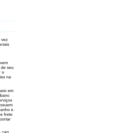
 vez
riais
evem
u de seu
r o
des na
seio em
rbano
erviços
ossuem
manho e
e frete
portar
a 180