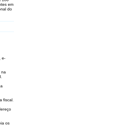
antes em
onal do
, e-
 na
l.
 a
 fiscal.
dereço
eia os