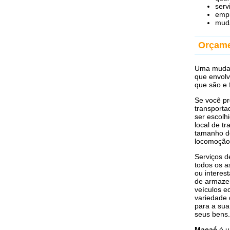
serv
empr
muda
Orçam
Uma mudan
que envolv
que são e 
Se você pr
transporta
ser escolh
local de t
tamanho do
locomoção,
Serviços d
todos os 
ou interes
de armaze
veículos e
variedade 
para a sua
seus bens.
Macaé
é u