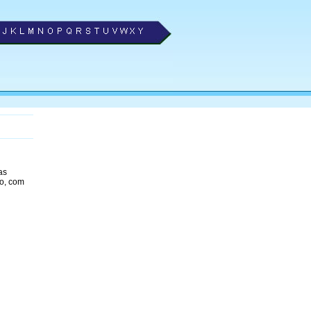
as
o, com