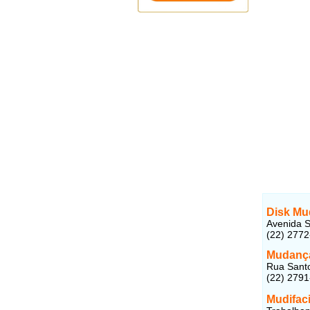
Disk Mu
Avenida S
(22) 277
Mudança
Rua Santo
(22) 279
Mudifaci