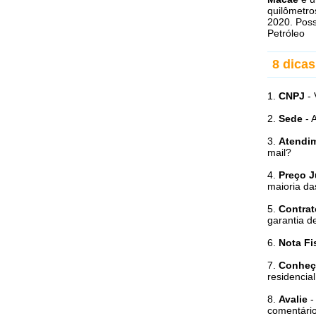
quilômetro
2020. Poss
Petróleo
8 dica
1.
CNPJ
- 
2.
Sede
- 
3.
Atendi
mail?
4.
Preço J
maioria da
5.
Contrat
garantia d
6.
Nota Fi
7.
Conheç
residencia
8.
Avalie
-
comentário