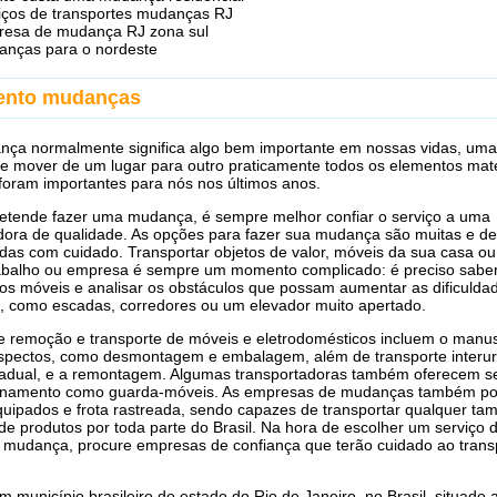
iços de transportes mudanças RJ
esa de mudança RJ zona sul
nças para o nordeste
ento mudanças
ça normalmente significa algo bem importante em nossas vidas, uma
e mover de um lugar para outro praticamente todos os elementos mate
foram importantes para nós nos últimos anos.
etende fazer uma mudança, é sempre melhor confiar o serviço a uma
dora de qualidade. As opções para fazer sua mudança são muitas e d
idas com cuidado. Transportar objetos de valor, móveis da sua casa o
rabalho ou empresa é sempre um momento complicado: é preciso sabe
s móveis e analisar os obstáculos que possam aumentar as dificulda
 como escadas, corredores ou um elevador muito apertado.
e remoção e transporte de móveis e eletrodomésticos incluem o manu
aspectos, como desmontagem e embalagem, além de transporte interu
tadual, e a remontagem. Algumas transportadoras também oferecem s
namento como guarda-móveis. As empresas de mudanças também p
quipados e frota rastreada, sendo capazes de transportar qualquer ta
de produtos por toda parte do Brasil. Na hora de escolher um serviço d
 mudança, procure empresas de confiança que terão cuidado ao trans
m município brasileiro do estado do Rio de Janeiro, no Brasil, situado 