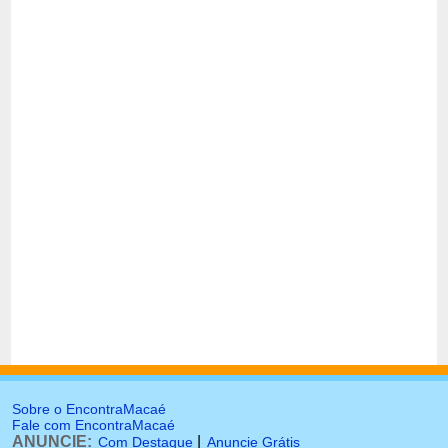
Sobre o EncontraMacaé
Fale com EncontraMacaé
ANUNCIE:
|
Com Destaque
Anuncie Grátis