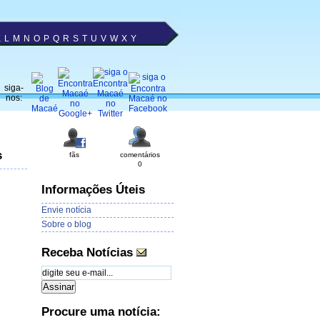
K
L
M
N
O
P
Q
R
S
T
U
V
W
X
Y
siga-
nos:
s
fãs
comentários
0
Informações Úteis
Envie notícia
Sobre o blog
Receba Notícias
Procure uma notícia: