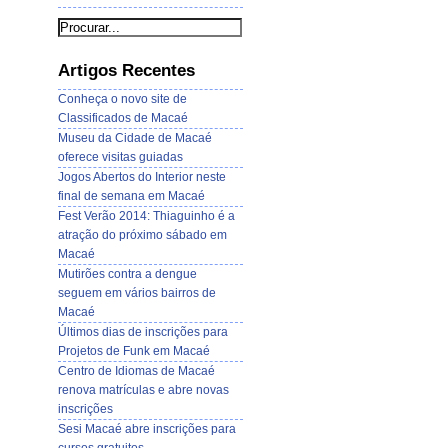
Artigos Recentes
Conheça o novo site de
Classificados de Macaé
Museu da Cidade de Macaé
oferece visitas guiadas
Jogos Abertos do Interior neste
final de semana em Macaé
Fest Verão 2014: Thiaguinho é a
atração do próximo sábado em
Macaé
Mutirões contra a dengue
seguem em vários bairros de
Macaé
Últimos dias de inscrições para
Projetos de Funk em Macaé
Centro de Idiomas de Macaé
renova matrículas e abre novas
inscrições
Sesi Macaé abre inscrições para