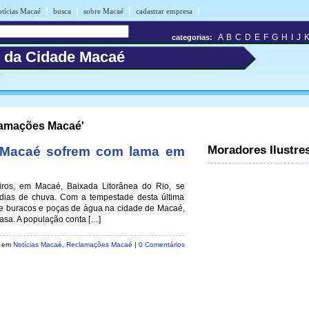
|
|
|
|
otícias Macaé
busca
sobre Macaé
cadastrar empresa
A
B
C
D
E
F
G
H
I
J
categorias:
s da Cidade Macaé
lamações Macaé'
Moradores Ilustre
e Macaé sofrem com lama em
iros, em Macaé, Baixada Litorânea do Rio, se
ias de chuva. Com a tempestade desta última
s de buracos e poças de água na cidade de Macaé,
asa. A população conta […]
o em
Notícias Macaé
,
Reclamações Macaé
|
0 Comentários